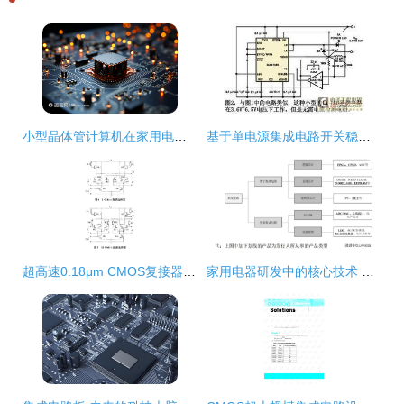
小型晶体管计算机在家用电器研发中的应用与前景
基于单电源集成电路开关稳压器电路设计分析——家用电器研发视角
超高速0.18μm CMOS复接器集成电路设计研究
家用电器研发中的核心技术 数字与模拟集成电路的应用解析