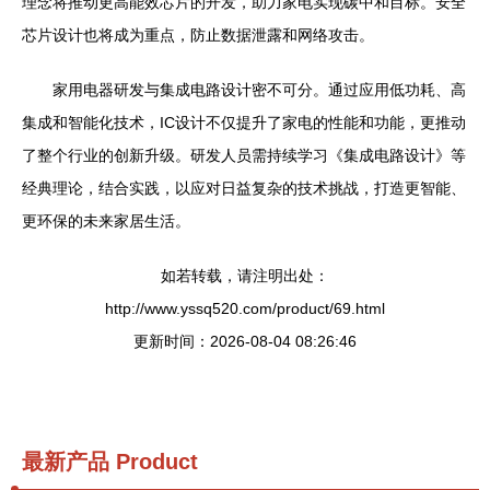
理念将推动更高能效芯片的开发，助力家电实现碳中和目标。安全
芯片设计也将成为重点，防止数据泄露和网络攻击。
家用电器研发与集成电路设计密不可分。通过应用低功耗、高
集成和智能化技术，IC设计不仅提升了家电的性能和功能，更推动
了整个行业的创新升级。研发人员需持续学习《集成电路设计》等
经典理论，结合实践，以应对日益复杂的技术挑战，打造更智能、
更环保的未来家居生活。
如若转载，请注明出处：
http://www.yssq520.com/product/69.html
更新时间：2026-08-04 08:26:46
最新产品
Product