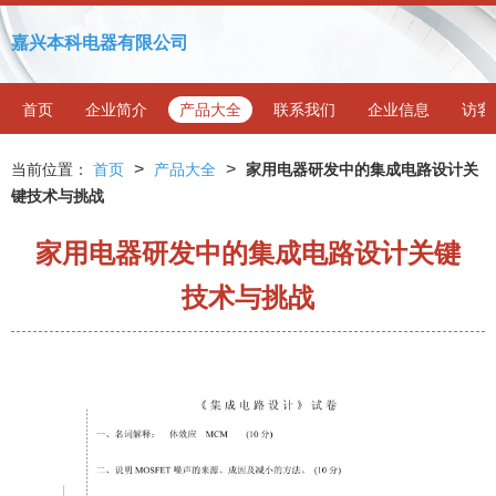
嘉兴本科电器有限公司
首页
企业简介
产品大全
联系我们
企业信息
访客
>
>
当前位置：
首页
产品大全
家用电器研发中的集成电路设计关
键技术与挑战
家用电器研发中的集成电路设计关键
技术与挑战