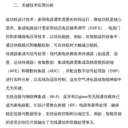
二、关键技术应用分析
低功耗设计技术：家用电器通常需要长时间运行，降低功耗是核心
需求。集成电路设计需采用动态电压频率调节（DVFS）、电源门
控和多阈值电压等技术，以优化能效。例如，在智能温控设备中，
通过休眠模式和唤醒机制，可在待机时大幅减少能耗。
传感器集成与信号处理：现代家电依赖各类传感器（如温度、湿
度、运动传感器）收集数据。集成电路需集成高精度模拟前端
（AFE）和模数转换器（ADC），并配合数字信号处理器（DSP）
进行实时分析，以实现自适应控制。这在空气净化器或智能烤箱中
尤为关键。
无线连接与物联网集成：Wi-Fi、蓝牙和Zigbee等无线通信模块已
成为家电标配。IC设计需整合射频（RF）电路和基带处理，确保
稳定连接与数据安全，支持远程控制和云端交互。例如，智能音箱
的语音识别芯片就融合了无线通信和音频处理单元。