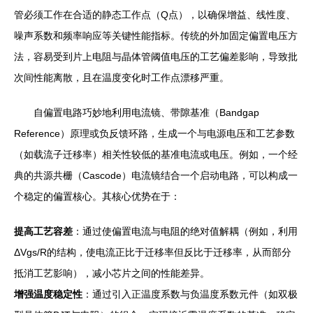
管必须工作在合适的静态工作点（Q点），以确保增益、线性度、
噪声系数和频率响应等关键性能指标。传统的外加固定偏置电压方
法，容易受到片上电阻与晶体管阈值电压的工艺偏差影响，导致批
次间性能离散，且在温度变化时工作点漂移严重。
自偏置电路巧妙地利用电流镜、带隙基准（Bandgap
Reference）原理或负反馈环路，生成一个与电源电压和工艺参数
（如载流子迁移率）相关性较低的基准电流或电压。例如，一个经
典的共源共栅（Cascode）电流镜结合一个启动电路，可以构成一
个稳定的偏置核心。其核心优势在于：
提高工艺容差
：通过使偏置电流与电阻的绝对值解耦（例如，利用
ΔVgs/R的结构，使电流正比于迁移率但反比于迁移率，从而部分
抵消工艺影响），减小芯片之间的性能差异。
增强温度稳定性
：通过引入正温度系数与负温度系数元件（如双极