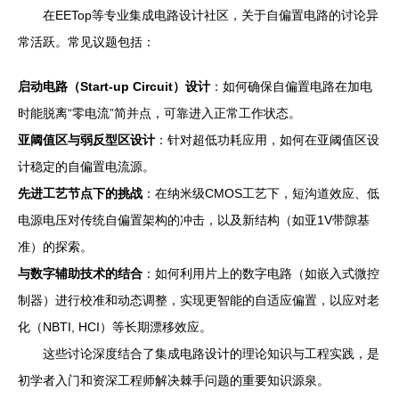
在EETop等专业集成电路设计社区，关于自偏置电路的讨论异
常活跃。常见议题包括：
启动电路（Start-up Circuit）设计
：如何确保自偏置电路在加电
时能脱离“零电流”简并点，可靠进入正常工作状态。
亚阈值区与弱反型区设计
：针对超低功耗应用，如何在亚阈值区设
计稳定的自偏置电流源。
先进工艺节点下的挑战
：在纳米级CMOS工艺下，短沟道效应、低
电源电压对传统自偏置架构的冲击，以及新结构（如亚1V带隙基
准）的探索。
与数字辅助技术的结合
：如何利用片上的数字电路（如嵌入式微控
制器）进行校准和动态调整，实现更智能的自适应偏置，以应对老
化（NBTI, HCI）等长期漂移效应。
这些讨论深度结合了集成电路设计的理论知识与工程实践，是
初学者入门和资深工程师解决棘手问题的重要知识源泉。