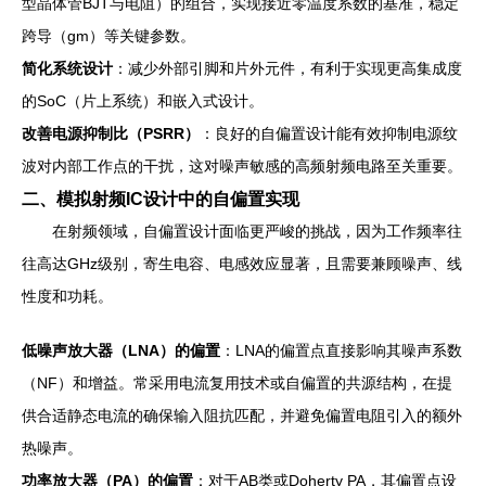
型晶体管BJT与电阻）的组合，实现接近零温度系数的基准，稳定
跨导（gm）等关键参数。
简化系统设计
：减少外部引脚和片外元件，有利于实现更高集成度
的SoC（片上系统）和嵌入式设计。
改善电源抑制比（PSRR）
：良好的自偏置设计能有效抑制电源纹
波对内部工作点的干扰，这对噪声敏感的高频射频电路至关重要。
二、模拟射频IC设计中的自偏置实现
在射频领域，自偏置设计面临更严峻的挑战，因为工作频率往
往高达GHz级别，寄生电容、电感效应显著，且需要兼顾噪声、线
性度和功耗。
低噪声放大器（LNA）的偏置
：LNA的偏置点直接影响其噪声系数
（NF）和增益。常采用电流复用技术或自偏置的共源结构，在提
供合适静态电流的确保输入阻抗匹配，并避免偏置电阻引入的额外
热噪声。
功率放大器（PA）的偏置
：对于AB类或Doherty PA，其偏置点设